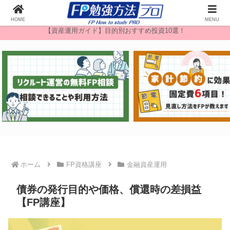
無料FP相談
HOME
MENU
【資産運用ガイド】目的別おすすめ投資10選！
ホーム
FP資格講座
金融資産運用
債券の発行目的や価格、償還時の差損益
【FP講座】