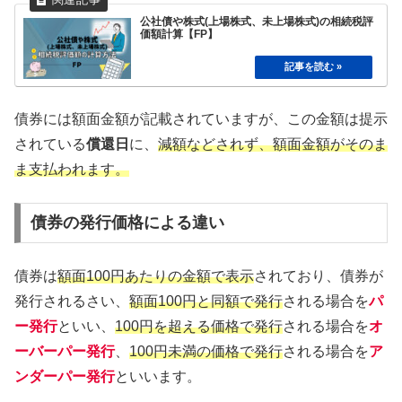
公社債や株式(上場株式、未上場株式)の相続税評
価額計算【FP】
債券には額面金額が記載されていますが、この金額は提示
されている
償還日
に、
減額などされず、額面金額がそのま
ま支払われます。
債券の発行価格による違い
債券は
額面100円あたりの金額で表示
されており、債券が
発行されるさい、
額面100円と同額で発行
される場合を
パ
ー発行
といい、
100円を超える価格で発行
される場合を
オ
ーバーパー発行
、
100円未満の価格で発行
される場合を
ア
ンダーパー発行
といいます。