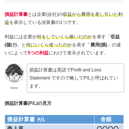
損益計算書
とは企業(会社)の
収益から費用を差し引いた利
益
を表示している決算書の1つです。
利益には企業が
何をしていくら稼いだのか
を表す「
収益
(儲け)
」と
何にいくら使ったのか
を表す「
費用(損)
」の違
いによって
5つの利益
にわけて表示されています。
損益計算書は英語でProfit and Loss
Statement ですので略してP/Lと呼ばれてい
ます。
hana
損益計算書(P/L)の見方