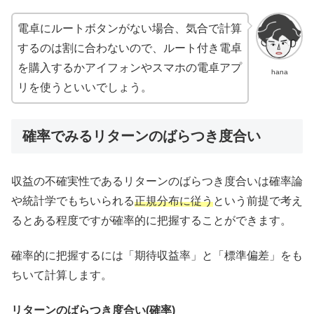
電卓にルートボタンがない場合、気合で計算
するのは割に合わないので、ルート付き電卓
を購入するかアイフォンやスマホの電卓アプ
hana
リを使うといいでしょう。
確率でみるリターンのばらつき度合い
収益の不確実性であるリターンのばらつき度合いは確率論
や統計学でもちいられる
正規分布に従う
という前提で考え
るとある程度ですが確率的に把握することができます。
確率的に把握するには「期待収益率」と「標準偏差」をも
ちいて計算します。
リターンのばらつき度合い(確率)