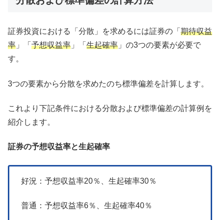
分散および標準偏差の計算方法
証券投資における「分散」を求めるには証券の「
期待収益
率
」「
予想収益率
」「
生起確率
」の3つの要素が必要で
す。
3つの要素から分散を求めたのち標準偏差を計算します。
これより下記条件における分散および標準偏差の計算例を
紹介します。
証券の予想収益率と生起確率
好況：予想収益率20％、生起確率30％
普通：予想収益率6％、生起確率40％