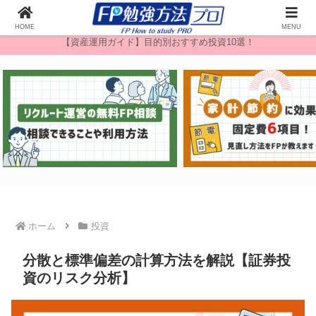
無料FP相談
HOME
MENU
【資産運用ガイド】目的別おすすめ投資10選！
ホーム
投資
分散と標準偏差の計算方法を解説【証券投
資のリスク分析】