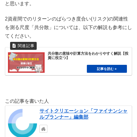
と思います。
2資産間でのリターンのばらつき度合い(リスク)の関連性
を測る尺度「共分散」については、以下の解説も参考にし
てください。
共分散の意味や計算方法をわかりやすく解説【投
資に役立つ】
この記事を書いた人
サイトクリエーション「ファイナンシャ
ルプランナー」編集部