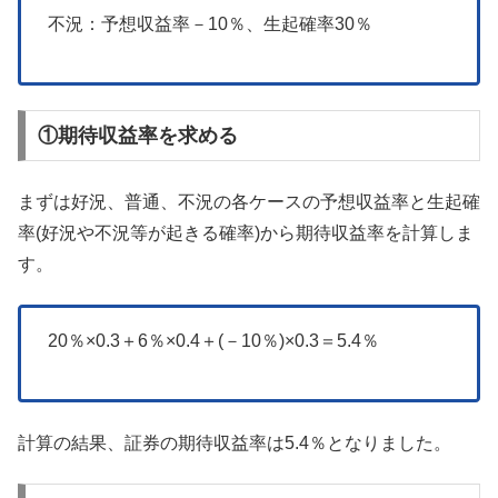
不況：予想収益率－10％、生起確率30％
①期待収益率を求める
まずは好況、普通、不況の各ケースの予想収益率と生起確
率(好況や不況等が起きる確率)から期待収益率を計算しま
す。
20％×0.3＋6％×0.4＋(－10％)×0.3＝5.4％
計算の結果、証券の期待収益率は5.4％となりました。