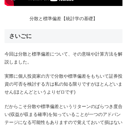
分散と標準偏差【統計学の基礎】
さいごに
今回は分散と標準偏差について、その意味や計算方法を解
説しました。
実際に個人投資家の方で分散や標準偏差をもちいて証券投
資の可否を検討する方は私の知る限りですがほとんどいま
せん(ほとんどというよりゼロです)
だからこそ分散や標準偏差というリターンのばらつき度合
い(収益が収まる確率)を知っていることが一つのアドバン
テージになる可能性もありますので覚えておいて損はない