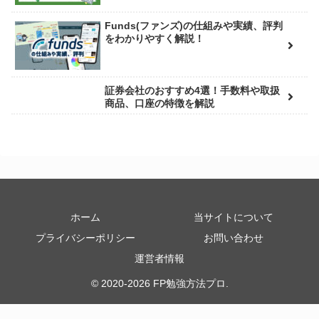
Funds(ファンズ)の仕組みや実績、評判
をわかりやすく解説！
証券会社のおすすめ4選！手数料や取扱
商品、口座の特徴を解説
ホーム
当サイトについて
プライバシーポリシー
お問い合わせ
運営者情報
© 2020-2026 FP勉強方法プロ.