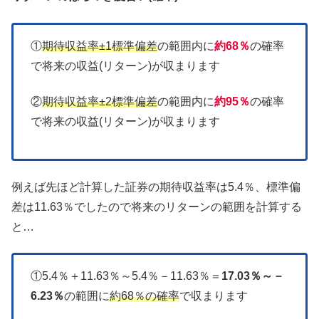
①
期待収益率±1標準偏差
の範囲内に
約68％
の確率
で将来の収益(リターン)が収まります
②
期待収益率±2標準偏差
の範囲内に
約95％
の確率
で将来の収益(リターン)が収まります
例えば先ほど計算した証券の期待収益率は5.4％、標準偏
差は11.63％でしたので将来のリターンの範囲を計算する
と…
①5.4％＋11.63％～5.4％－11.63％＝
17.03％～－
6.23％
の範囲に
約68％の確率
で収まります