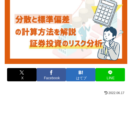
X
Facebook
はてブ
LINE
2022.06.17