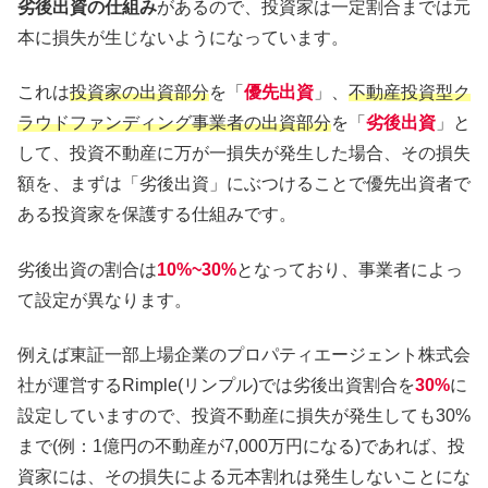
劣後出資の仕組み
があるので、投資家は一定割合までは元
本に損失が生じないようになっています。
これは
投資家の出資部分
を「
優先出資
」、
不動産投資型ク
ラウドファンディング事業者の出資部分
を「
劣後出資
」と
して、投資不動産に万が一損失が発生した場合、その損失
額を、まずは「劣後出資」にぶつけることで優先出資者で
ある投資家を保護する仕組みです。
劣後出資の割合は
10%~30%
となっており、事業者によっ
て設定が異なります。
例えば東証一部上場企業のプロパティエージェント株式会
社が運営するRimple(リンプル)では劣後出資割合を
30%
に
設定していますので、投資不動産に損失が発生しても30%
まで(例：1億円の不動産が7,000万円になる)であれば、投
資家には、その損失による元本割れは発生しないことにな