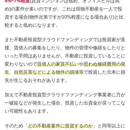
4%~7%程度
(賃貸マンションは低め、オフィスビルは高
め)の案件が多いのですが、これは現物不動産を一人で投
資する場合(物件次第ですが10%程度になる場合あり)と比
較すると低めになります。
また不動産投資型クラウドファンディングでは投資家が直
接、賃借人の募集をしたり、物件の管理や修繕をしたりと
いった手間はありませんが、不動産に投資していることに
変わりないので
賃借人の家賃不払い
や
思わぬ修繕費用の発
生
、
自然災害などによる物件の損壊等
で投資した元本に損
失が生じるおそれがあります。
加えて不動産投資型クラウドファンディング事業者に万が
一破綻などが発生した場合、投資した出資金が戻ってこな
い可能性もあります。
そのため「
どの不動産案件に投資するのか
」と同等以上に