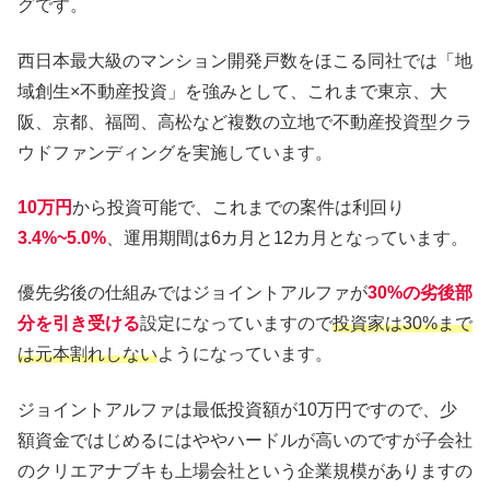
グです。
西日本最大級のマンション開発戸数をほこる同社では「地
域創生×不動産投資」を強みとして、これまで東京、大
阪、京都、福岡、高松など複数の立地で不動産投資型クラ
ウドファンディングを実施しています。
10万円
から投資可能で、これまでの案件は利回り
3.4%~5.0%
、運用期間は6カ月と12カ月となっています。
優先劣後の仕組みではジョイントアルファが
30%の劣後部
分を引き受ける
設定になっていますので
投資家は30%まで
は元本割れしない
ようになっています。
ジョイントアルファは最低投資額が10万円ですので、少
額資金ではじめるにはややハードルが高いのですが子会社
のクリエアナブキも上場会社という企業規模がありますの