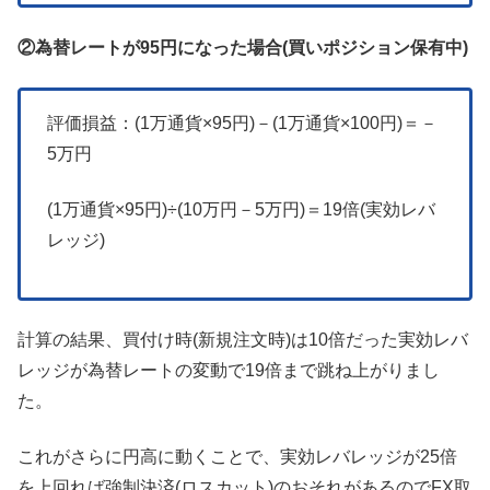
②為替レートが95円になった場合(買いポジション保有中)
評価損益：(1万通貨×95円)－(1万通貨×100円)＝－
5万円
(1万通貨×95円)÷(10万円－5万円)＝19倍(実効レバ
レッジ)
計算の結果、買付け時(新規注文時)は10倍だった実効レバ
レッジが為替レートの変動で19倍まで跳ね上がりまし
た。
これがさらに円高に動くことで、実効レバレッジが25倍
を上回れば強制決済(ロスカット)のおそれがあるのでFX取