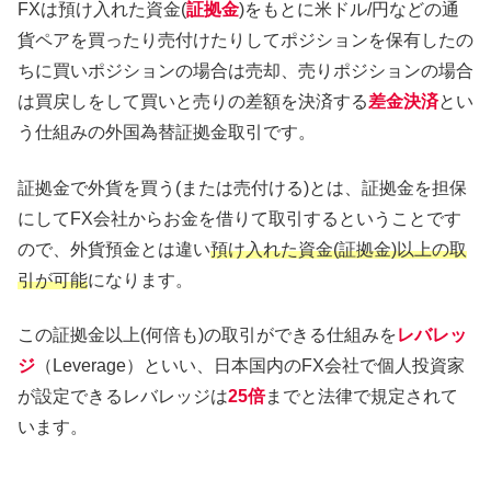
FXは預け入れた資金(
証拠金
)をもとに米ドル/円などの通
貨ペアを買ったり売付けたりしてポジションを保有したの
ちに買いポジションの場合は売却、売りポジションの場合
は買戻しをして買いと売りの差額を決済する
差金決済
とい
う仕組みの外国為替証拠金取引です。
証拠金で外貨を買う(または売付ける)とは、証拠金を担保
にしてFX会社からお金を借りて取引するということです
ので、外貨預金とは違い
預け入れた資金(証拠金)以上の取
引が可能
になります。
この証拠金以上(何倍も)の取引ができる仕組みを
レバレッ
ジ
（Leverage）といい、日本国内のFX会社で個人投資家
が設定できるレバレッジは
25倍
までと法律で規定されて
います。