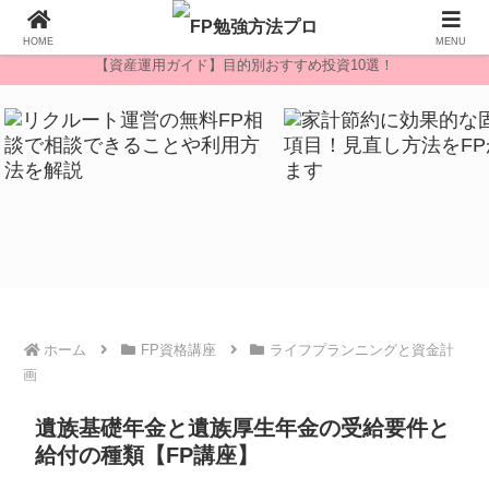
無料FP相談
HOME
MENU
【資産運用ガイド】目的別おすすめ投資10選！
ホーム
FP資格講座
ライフプランニングと資金計
画
遺族基礎年金と遺族厚生年金の受給要件と
給付の種類【FP講座】