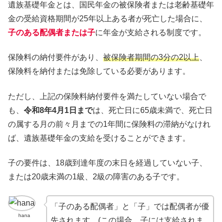
遺族基礎年金とは、国民年金の被保険者または老齢基礎年
金の受給資格期間が25年以上ある者が死亡した場合に、
子のある配偶者または子
に年金が支給される制度です。
保険料の納付要件があり、
被保険者期間の3分の2以上
、
保険料を納付または免除している必要があります。
ただし、上記の保険料納付要件を満たしていない場合で
も、
令和8年4月1日まで
は、死亡日に65歳未満で、死亡日
の属する月の前々月までの1年間に保険料の滞納がなけれ
ば、遺族基礎年金の支給を受けることができます。
子の要件は、18歳到達年度の末日を経過していない子、
または20歳未満の1級、2級の障害のある子です。
「子のある配偶者」と「子」では配偶者が優
hana
先されます。(この場合、子には支給されま