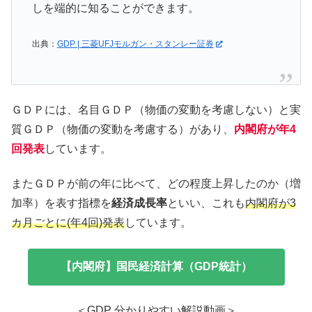
しを端的に知ることができます。
出典：
GDP | 三菱UFJモルガン・スタンレー証券
ＧＤＰには、名目ＧＤＰ（物価の変動を考慮しない）と実
質ＧＤＰ（物価の変動を考慮する）があり、
内閣府が年4
回発表
しています。
またＧＤＰが前の年に比べて、どの程度上昇したのか（増
加率）を表す指標を
経済成長率
といい、これも
内閣府が3
カ月ごとに(年4回)発表
しています。
【内閣府】国民経済計算（GDP統計）
＜GDP 分かりやすい解説動画＞