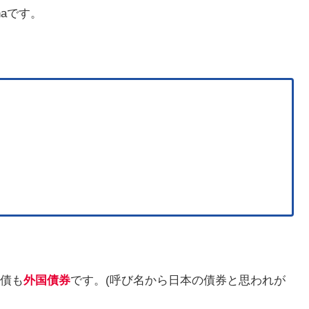
naです。
債も
外国債券
です。(呼び名から日本の債券と思われが