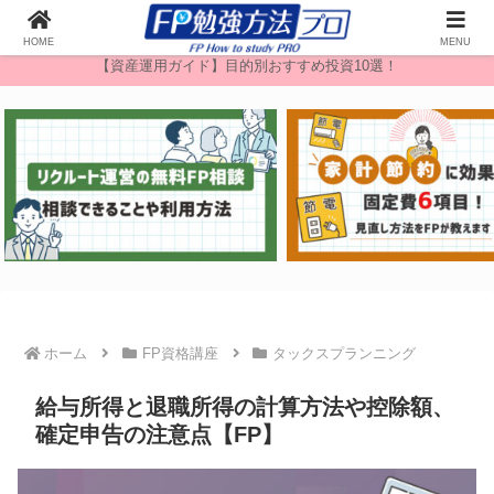
無料FP相談
HOME
MENU
【資産運用ガイド】目的別おすすめ投資10選！
ホーム
FP資格講座
タックスプランニング
給与所得と退職所得の計算方法や控除額、
確定申告の注意点【FP】