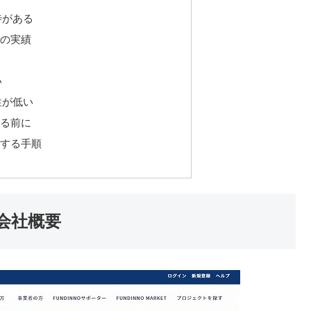
待がある
の実績
い
性が低い
る前に
する手順
の会社概要