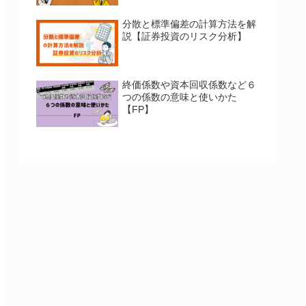
分散と標準偏差の計算方法を解
説【証券投資のリスク分析】
終価係数や資本回収係数など６
つの係数の意味と使いかた
【FP】