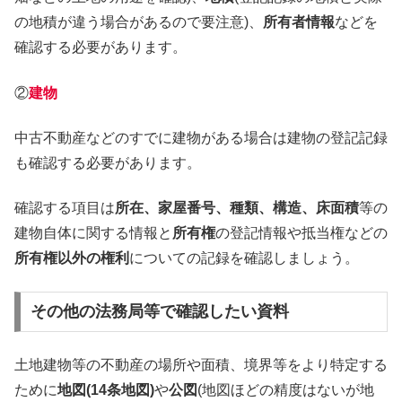
の地積が違う場合があるので要注意)、
所有者情報
などを
確認する必要があります。
②
建物
中古不動産などのすでに建物がある場合は建物の登記記録
も確認する必要があります。
確認する項目は
所在、家屋番号、種類、構造、床面積
等の
建物自体に関する情報と
所有権
の登記情報や抵当権などの
所有権以外の権利
についての記録を確認しましょう。
その他の法務局等で確認したい資料
土地建物等の不動産の場所や面積、境界等をより特定する
ために
地図(14条地図)
や
公図
(地図ほどの精度はないが地