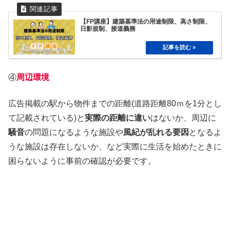
【FP講座】建築基準法の用途制限、高さ制限、
日影規制、接道義務
④
周辺環境
広告掲載の駅から物件までの距離(道路距離80ｍを1分とし
て記載されている)と
実際の距離に違い
はないか、周辺に
騒音
の問題になるような施設や
風紀が乱れる要因
となるよ
うな施設は存在しないか、など実際に生活を始めたときに
困らないように事前の確認が必要です。