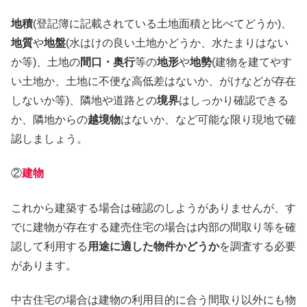
地積
(登記簿に記載されている土地面積と比べてどうか)、
地質
や
地盤
(水はけの良い土地かどうか、水たまりはない
か等)、土地の
間口・奥行
等の
地形
や
地勢
(建物を建てやす
い土地か、土地に不便な高低差はないか、がけなどが存在
しないか等)、隣地や道路との
境界
はしっかり確認できる
か、隣地からの
越境物
はないか、など可能な限り現地で確
認しましょう。
②
建物
これから建築する場合は確認のしようがありませんが、す
でに建物が存在する建売住宅の場合は内部の間取り等を確
認して利用する
用途に適した物件かどうか
を調査する必要
があります。
中古住宅の場合は建物の利用目的に合う間取り以外にも物