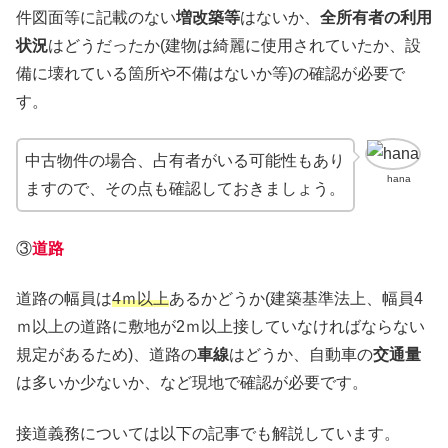
件図面等に記載のない
増改築等
はないか、
全所有者の利用
状況
はどうだったか(建物は綺麗に使用されていたか、設
備に壊れている箇所や不備はないか等)の確認が必要で
す。
中古物件の場合、占有者がいる可能性もあり
hana
ますので、その点も確認しておきましょう。
③
道路
道路の幅員は
4ｍ以上
あるかどうか(建築基準法上、幅員4
ｍ以上の道路に敷地が2ｍ以上接していなければならない
規定があるため)、道路の
車線
はどうか、自動車の
交通量
は多いか少ないか、など現地で確認が必要です。
接道義務については以下の記事でも解説しています。